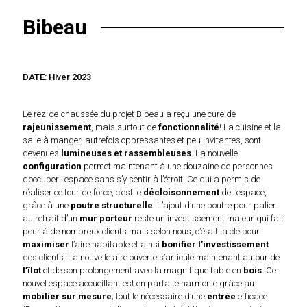
Bibeau
DATE: Hiver 2023
Le rez-de-chaussée du projet Bibeau a reçu une cure de
rajeunissement
, mais surtout de
fonctionnalité
! La cuisine et la
salle à manger, autrefois oppressantes et peu invitantes, sont
devenues
lumineuses et rassembleuses
. La nouvelle
configuration
permet maintenant à une douzaine de personnes
d’occuper l’espace sans s’y sentir à l’étroit. Ce qui a permis de
réaliser ce tour de force, c’est le
décloisonnement
de l’espace,
grâce à une
poutre structurelle
. L’ajout d’une poutre pour palier
au retrait d’un
mur porteur
reste un investissement majeur qui fait
peur à de nombreux clients mais selon nous, c’était la clé pour
maximiser
l’aire habitable et ainsi
bonifier l’investissement
des clients. La nouvelle aire ouverte s’articule maintenant autour de
l’îlot
et de son prolongement avec la magnifique table en
bois
. Ce
nouvel espace accueillant est en parfaite harmonie grâce au
mobilier sur mesure
; tout le nécessaire d’une
entrée
efficace