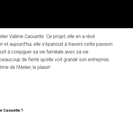
Caouette
ppement des affaires
elier Valérie Caouette. Ce projet, elle en a rêvé
 et aujourd’hui, elle s’épanouit à travers cette passion
sit à conjuguer sa vie familiale avec sa vie
beaucoup de fierté qu’elle voit grandir son entreprise,
 de l’Atelier, le plaisir!
ie Caouette ?