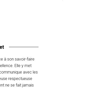
et
ce à son savoir-faire
ellence. Elle y met
e communique avec les
nceuse respectueuse
nt ne se fait jamais