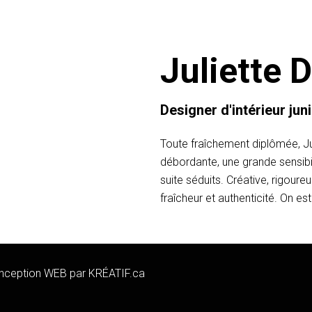
Juliette 
Designer d'intérieur jun
Toute fraîchement diplômée, Juli
débordante, une grande sensibil
suite séduits. Créative, rigoureu
fraîcheur et authenticité. On est
Conception WEB par
KRÉATIF.ca