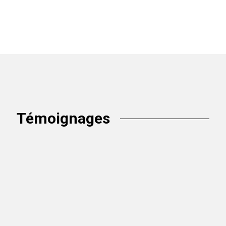
Témoignages
Il peut être anxiogène de recourir au service de
personnes inconnues pour travailler sur un gros projet
longuement réfléchi et qui est très important à nos
yeux. Mon conjoint et moi avons décidé de recourir
aux service de Valérie Caouette et de son équipe pour