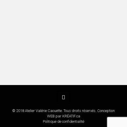
dernière minute. Je recommande fortement ses
services et pour moi et mon café c'était une
expérience unique. MERCI Valérie, grâce à toi on a
une place à notre image.
Lorena Mineses
Mareiwa Café
© 2018 Atelier Valérie Caouette. Tous droits réservés. Conception
WEB par
KRÉATIF.ca
Politique de confidentialité