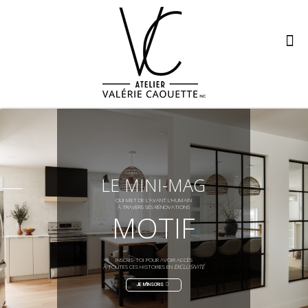
LE MINI-MAG
QUI MET DE L'AVANT L'HUMAIN
À TRAVERS SES RÉNOVATIONS
MOTIF
INSCRIS-TOI POUR AVOIR ACCÈS
À TOUTES CES HISTOIRES EN
EXCLUSIVITÉ
JE M'INSCRIS